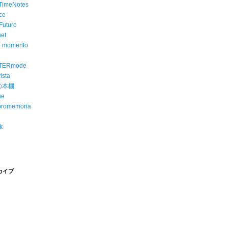
imeNotes
nce
uturo
net
o momento
TERmode
ista
iの本棚
ne
promemoria
k
カイブ