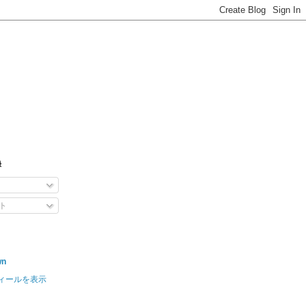
録
ト
wn
ィールを表示