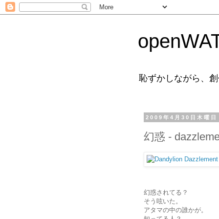
openWAT
恥ずかしながら、創
2009年4月30日木曜日
幻惑 - dazzleme
幻惑されてる？
そう呟いた。
アタマの中の誰かが。
知ってる人？