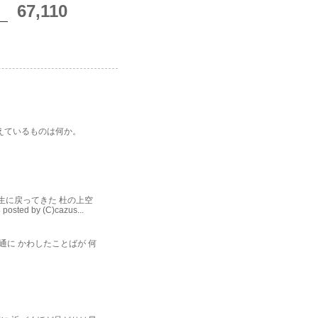
67,110
をつかまえているものは何か。
生に戻ってきた 杜の上空
by (C)cazus...
通に かわしたことばが 何