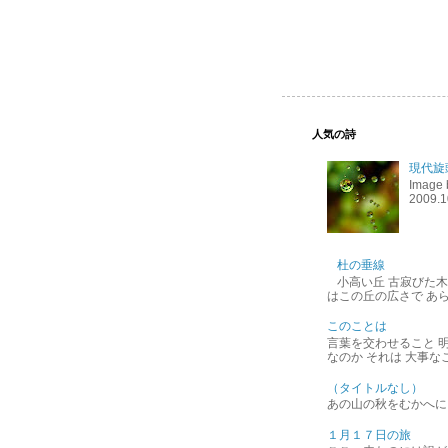
人気の詩
現代旋
Imag
2009.1
杜の垂線
小高い丘 古寂びた
はこの丘の広さで あらゆる
このことは
言葉を交わせること 
なのか それは 大事な
（タイトルなし）
あの山の秋をむかへに
１月１７日の旅