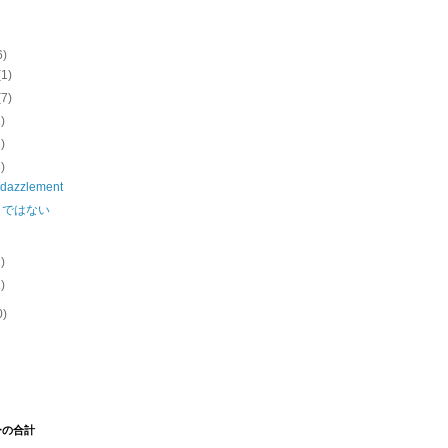
6)
(1)
(7)
2)
1)
3)
dazzlement
りではない
よ
1)
1)
0)
ーの合計