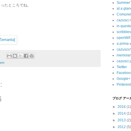
SummerT
まったところでね。
at a gla
ComuneF
cazusci.
in quest
scribbles
openWA
a prima v
cazusc
memola
cazusci 
oem
Twitter
Faceboo
Google+
:
Pinterest
稿
ブログ アー
►
2016
(1)
►
2014
(1)
►
2013
(2)
►
2012
(5)