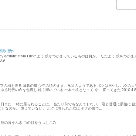
頭歌 習作
e by ecstaticist via Flickr よう 僕がつかまっているものは何か。 ただよう 僕
0.9
木立の梢を渡る 薄暮の風 少年の頃のまま、永遠のようである ボクは再生し ボクの人
時代の命を包容し 鈍く輝いている 一本の柱となって 今、 戻ってきた 2010.4.8 posted 
明日また 一緒に居られることは、 当たり前でもなんでもない。 君と普通に最後に 普
ことなのか。 憶えていない。 ボクに奪われた君は ボクの傍で...
 獣の背をふき 虫の目をうつしこみ