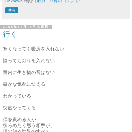
Unknown
時刻:
14:09
0 件のコメント:
共有
2008年12月18日木曜日
行く
寒くなっても暖房を入れない
陰っても灯りを入れない
室内に生き物の音はない
微かな気配に怯える
わかっている
突然やってくる
僕を責める人か、
後ろめたく思う相手が、
僕の知る世界のすべて