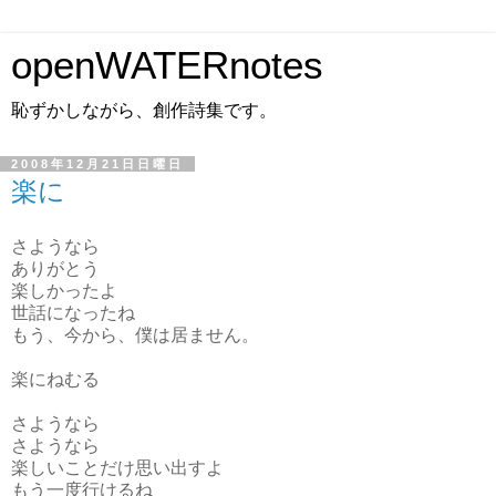
openWATERnotes
恥ずかしながら、創作詩集です。
2008年12月21日日曜日
楽に
さようなら
ありがとう
楽しかったよ
世話になったね
もう、今から、僕は居ません。
楽にねむる
さようなら
さようなら
楽しいことだけ思い出すよ
もう一度行けるね