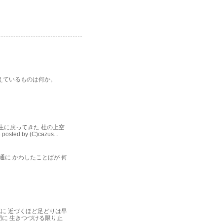
をつかまえているものは何か。
生に戻ってきた 杜の上空
by (C)cazus...
通に かわしたことばが 何
に 近づくほど足どりは早
間に 生きつづける限り止