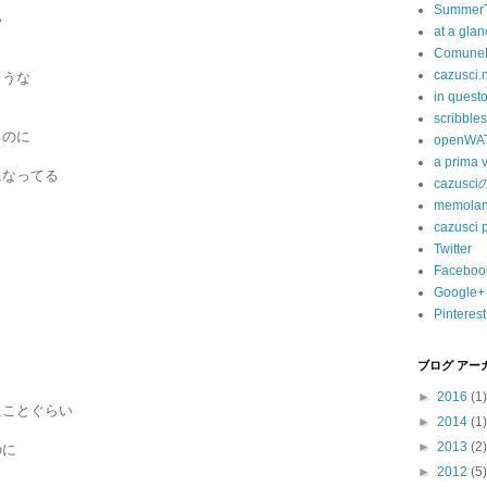
SummerT
い
at a gla
ComuneF
cazusci.
ような
in quest
scribbles
るのに
openWA
a prima v
になってる
cazusc
memola
cazusci 
Twitter
Faceboo
Google+
Pinterest
ブログ アー
►
2016
(1)
たことぐらい
►
2014
(1)
►
2013
(2)
のに
►
2012
(5)