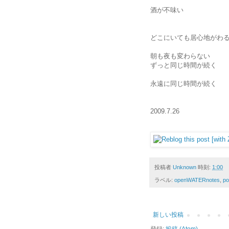
酒が不味い
どこにいても居心地がわ
朝も夜も変わらない
ずっと同じ時間が続く
永遠に同じ時間が続く
2009.7.26
投稿者
Unknown
時刻:
1:00
ラベル:
openWATERnotes
,
p
新しい投稿
登録:
投稿 (Atom)