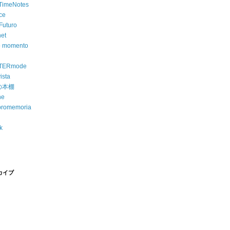
imeNotes
nce
uturo
net
o momento
TERmode
ista
iの本棚
ne
promemoria
k
カイブ