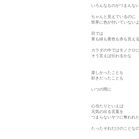
いろんなものがつまんな
ちゃんと見えているのに
世界に色が付いていない
目では
青も緑も黄色も赤も見え
カラダの中ではモノクロ
そう言えば伝わるかな
楽しかったことも
好きだったことも
いつの間に
心当たりといえば
元気の出る言葉を
つまらないヤツに奪われ
たったそれだけのことな