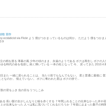
頭歌 習作
e by ecstaticist via Flickr よう 僕がつかまっているものは何か。 ただよう 僕
0.9
木立の梢を渡る 薄暮の風 少年の頃のまま、永遠のようである ボクは再生し ボクの人
時代の命を包容し 鈍く輝いている 一本の柱となって 今、 戻ってきた 2010.4.8 posted 
明日また 一緒に居られることは、 当たり前でもなんでもない。 君と普通に最後に 普
ことなのか。 憶えていない。 ボクに奪われた君は ボクの傍で...
 獣の背をふき 虫の目をうつしこみ
ある 長い髪の女がしんなりと瞼を赤くする ７年間ふれることの出来なかった木や花
ことが出来なかった 人々は私に気づいてくれるだろうか ７年前に止まった数千の時