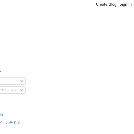
録
のコメント
wn
ィールを表示