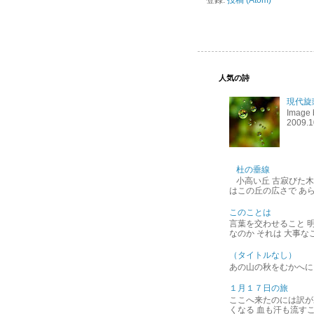
人気の詩
現代旋
Imag
2009.1
杜の垂線
小高い丘 古寂びた
はこの丘の広さで あらゆる
このことは
言葉を交わせること 
なのか それは 大事な
（タイトルなし）
あの山の秋をむかへに
１月１７日の旅
ここへ来たのには訳が
くなる 血も汗も流す